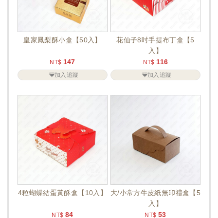
皇家鳳梨酥小盒【50入】
花仙子8吋手提布丁盒【5
入】
147
116
NT$
NT$
加入追蹤
加入追蹤
4粒蝴蝶結蛋黃酥盒【10入】
大/小常方牛皮紙無印禮盒【5
入】
84
53
NT$
NT$