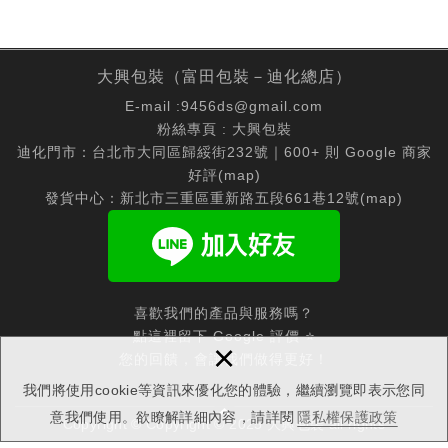
大興包裝（富田包裝－迪化總店）
E-mail :
9456ds@gmail.com
粉絲專頁 :
大興包裝
迪化門市：台北市大同區歸綏街232號｜600+ 則 Google 商家
好評(
map
)
發貨中心：新北市三重區重新路五段661巷12號(
map
)
喜歡我們的產品與服務嗎？
點這裡留下 Google 評價 ⭐
×
您的回饋，會讓我們做得更好！
我們將使用cookie等資訊來優化您的體驗，繼續瀏覽即表示您同
意我們使用。欲瞭解詳細內容，請詳閱
隱私權保護政策
Copyright © Copyright © 2025 大興包裝 all rights
reserved.