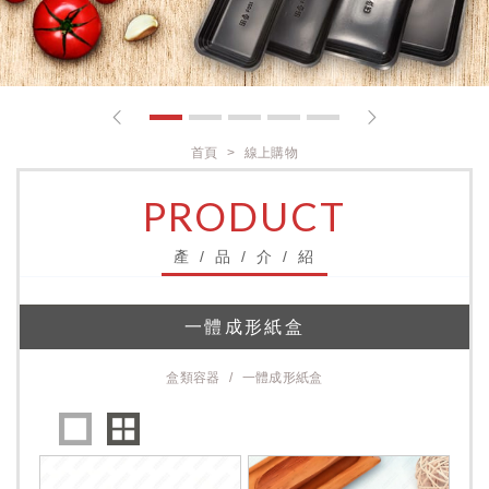
1
2
3
4
5
首頁
線上購物
PRODUCT
產 / 品 / 介 / 紹
一體成形紙盒
盒類容器
一體成形紙盒