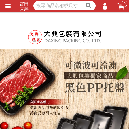
富田
0
獨家商品
耐熱內襯
大興
立即詢價
LINE詢問
會員登入
會員註冊
忘記密碼
訂單查詢
TRACK LISTING
追 / 蹤 / 清 / 單
匯款通知