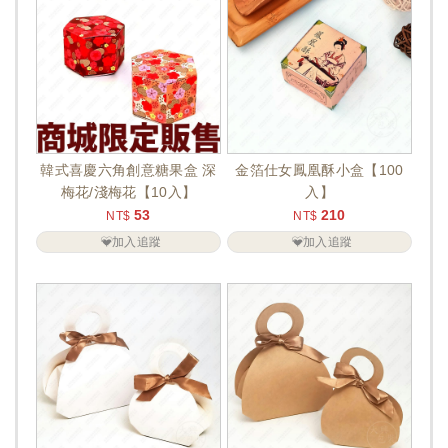
韓式喜慶六角創意糖果盒 深
金箔仕女鳳凰酥小盒【100
梅花/淺梅花【10入】
入】
53
210
NT$
NT$
加入追蹤
加入追蹤