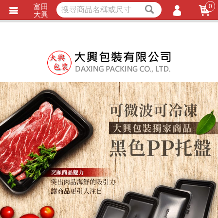
富田
0
獨家商品
耐熱內襯
大興
立即詢價
LINE詢問
會員登入
會員註冊
忘記密碼
訂單查詢
TRACK LISTING
追 / 蹤 / 清 / 單
匯款通知