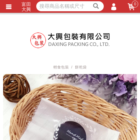
富田
0
獨家商品
耐熱內襯
大興
立即詢價
LINE詢問
會員登入
會員註冊
忘記密碼
訂單查詢
輕食包裝
餅乾袋
TRACK LISTING
追 / 蹤 / 清 / 單
匯款通知