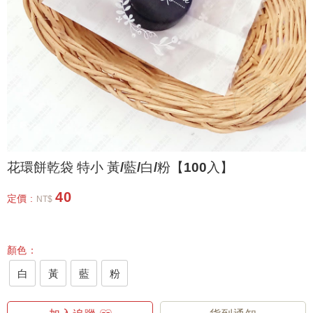
花環餅乾袋 特小 黃/藍/白/粉【100入】
40
定價 :
NT$
顏色：
白
黃
藍
粉