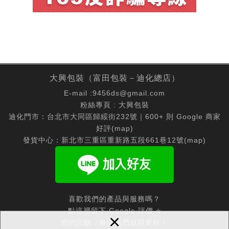
大興包裝（富田包裝－迪化總店）
E-mail :
9456ds@gmail.com
粉絲專頁 :
大興包裝
迪化門市：台北市大同區歸綏街232號｜600+ 則 Google 商家
好評(
map
)
發貨中心：新北市三重區重新路五段661巷12號(
map
)
喜歡我們的產品與服務嗎？
點這裡留下 Google 評價 ⭐
×
您的回饋，會讓我們做得更好！