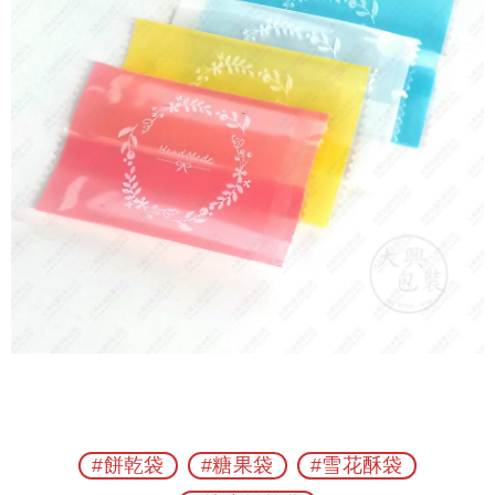
#餅乾袋
#糖果袋
#雪花酥袋