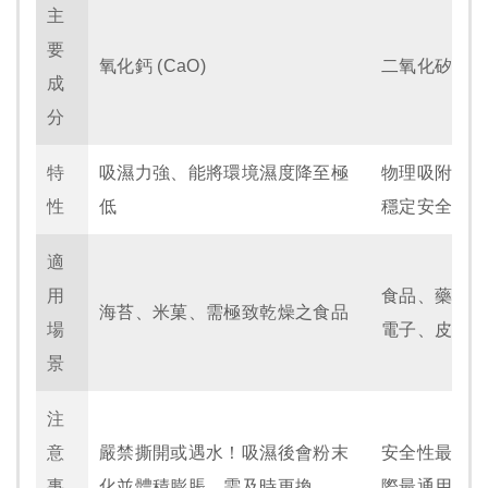
主
要
氧化鈣 (CaO)
二氧化矽
成
分
特
吸濕力強、能將環境濕度降至極
物理吸附、
性
低
穩定安全
適
用
食品、藥品
海苔、米菓、需極致乾燥之食品
場
電子、皮革
景
注
意
嚴禁撕開或遇水！
吸濕後會粉末
安全性最高
事
化並體積膨脹，需及時更換。
際最通用的