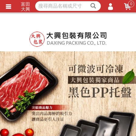
富田
0
獨家商品
耐熱內襯
大興
立即詢價
LINE詢問
會員登入
會員註冊
忘記密碼
訂單查詢
TRACK LISTING
追 / 蹤 / 清 / 單
匯款通知