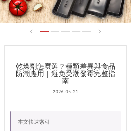
1
2
3
4
5
乾燥劑怎麼選？種類差異與食品
防潮應用｜避免受潮發霉完整指
南
2026-05-21
本文快速索引