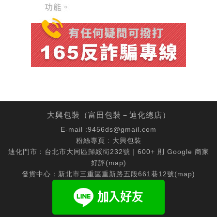
大興包裝（富田包裝－迪化總店）
E-mail :
9456ds@gmail.com
粉絲專頁 :
大興包裝
迪化門市：台北市大同區歸綏街232號｜600+ 則 Google 商家
好評(
map
)
發貨中心：新北市三重區重新路五段661巷12號(
map
)