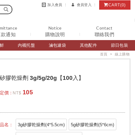
CART
(0)
加入會員
會員登入
mittance
Notice
Contact
匯款通知
購物說明
聯絡我們
鮮
內襯托盤
滷包濾袋
其他配件
節日包裝
首頁
線上購物
矽膠乾燥劑 3g/5g/20g【100入】
105
定價 :
NT$
3g矽膠乾燥劑(4*5.5cm)
5g矽膠乾燥劑(5*6cm)
品名：