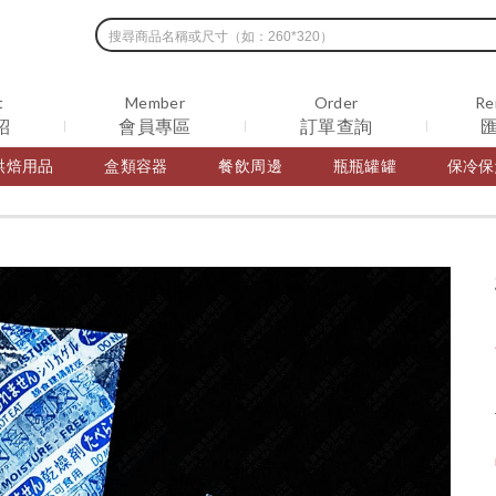
t
Member
Order
Re
紹
會員專區
訂單查詢
烘焙用品
盒類容器
餐飲周邊
瓶瓶罐罐
保冷保