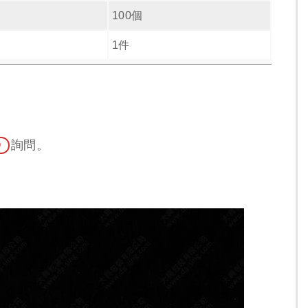
100個
1件
@
詢問。