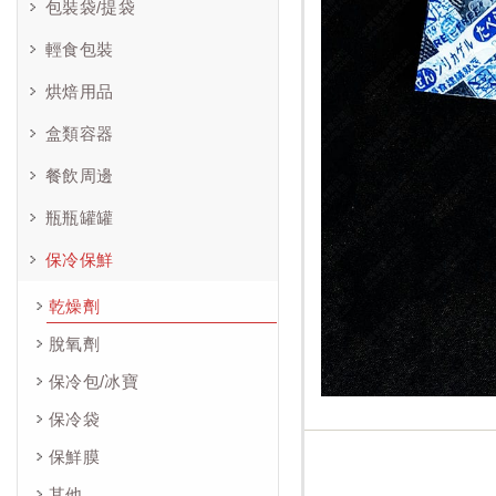
包裝袋/提袋
輕食包裝
烘焙用品
盒類容器
餐飲周邊
瓶瓶罐罐
保冷保鮮
乾燥劑
脫氧劑
保冷包/冰寶
保冷袋
保鮮膜
其他