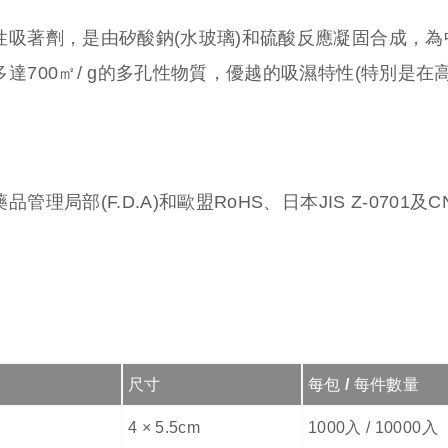
性吸著劑，是由矽酸鈉(水玻璃)和硫酸反應凝固合成，
達700㎡/ g的多孔性物質，優越的吸濕特性(特別是
管理局部(F.D.A)和歐盟RoHS、日本JIS Z-0701
尺寸
每包 / 每件數量
4 × 5.5cm
1000入 / 10000入