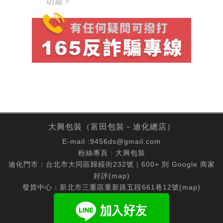
大興包裝（富田包裝－迪化總店）
E-mail :
9456ds@gmail.com
粉絲專頁 :
大興包裝
迪化門市：台北市大同區歸綏街232號｜600+ 則 Google 商家
好評(
map
)
發貨中心：新北市三重區重新路五段661巷12號(
map
)