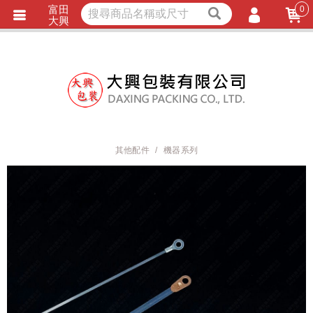
富田
0
獨家商品
耐熱內襯
大興
立即詢價
LINE詢問
會員登入
會員註冊
忘記密碼
訂單查詢
其他配件
機器系列
TRACK LISTING
追 / 蹤 / 清 / 單
匯款通知