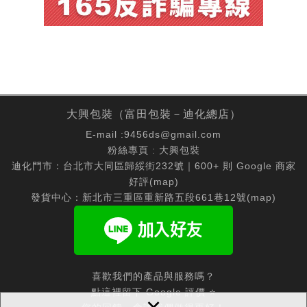
大興包裝（富田包裝－迪化總店）
E-mail :
9456ds@gmail.com
粉絲專頁 :
大興包裝
迪化門市：台北市大同區歸綏街232號｜600+ 則 Google 商家
好評(
map
)
發貨中心：新北市三重區重新路五段661巷12號(
map
)
喜歡我們的產品與服務嗎？
點這裡留下 Google 評價 ⭐
×