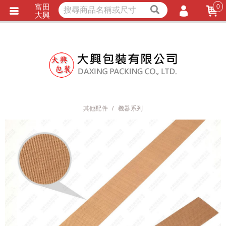
富田
0
獨家商品
耐熱內襯
大興
立即詢價
LINE詢問
會員登入
會員註冊
忘記密碼
訂單查詢
其他配件
機器系列
TRACK LISTING
追 / 蹤 / 清 / 單
匯款通知