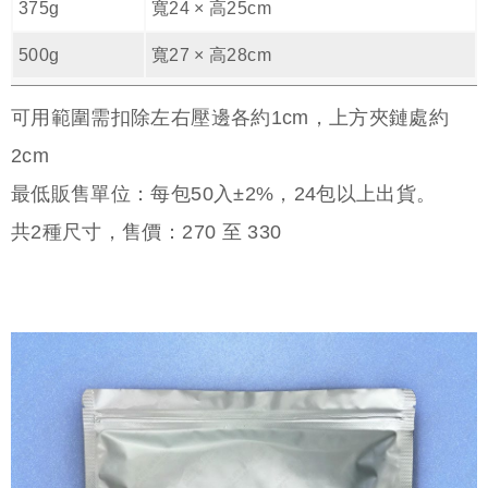
375g
寬24 × 高25cm
500g
寬27 × 高28cm
可用範圍需扣除左右壓邊各約1cm，上方夾鏈處約
2cm
最低販售單位：每包50入±2%，24包以上出貨。
共
2
種尺寸，售價：
270
至
330