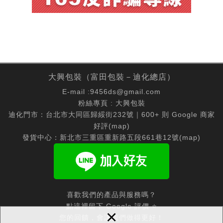
大興包裝（富田包裝－迪化總店）
E-mail :
9456ds@gmail.com
粉絲專頁 :
大興包裝
迪化門市：台北市大同區歸綏街232號｜600+ 則 Google 商家
好評(
map
)
發貨中心：新北市三重區重新路五段661巷12號(
map
)
喜歡我們的產品與服務嗎？
點這裡留下 Google 評價 ⭐
×
您的回饋，會讓我們做得更好！