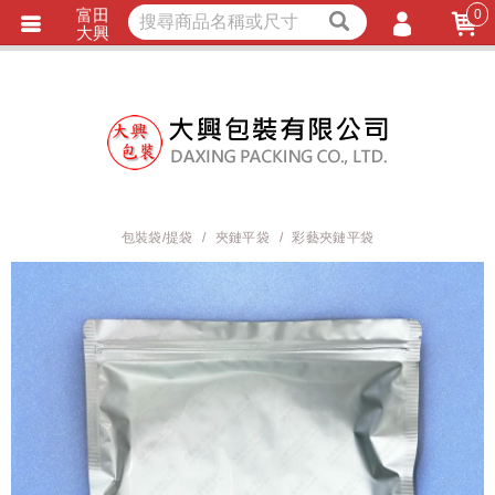
富田
0
獨家商品
耐熱內襯
大興
立即詢價
LINE詢問
會員登入
會員註冊
忘記密碼
訂單查詢
包裝袋/提袋
夾鏈平袋
彩藝夾鏈平袋
TRACK LISTING
追 / 蹤 / 清 / 單
匯款通知