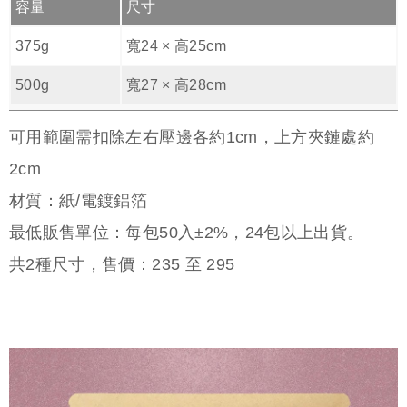
容量
尺寸
375g
寬24 × 高25cm
500g
寬27 × 高28cm
可用範圍需扣除左右壓邊各約1cm，上方夾鏈處約
2cm
材質：紙/電鍍鋁箔
最低販售單位：每包50入±2%，24包以上出貨。
共
2
種尺寸，售價：
235
至
295