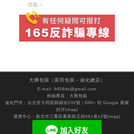
大興包裝（富田包裝－迪化總店）
E-mail :
9456ds@gmail.com
粉絲專頁 :
大興包裝
迪化門市：台北市大同區歸綏街232號｜600+ 則 Google 商家
好評(
map
)
發貨中心：新北市三重區重新路五段661巷12號(
map
)