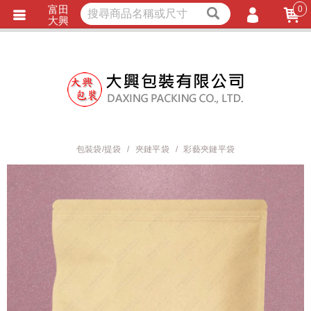
富田
0
獨家商品
耐熱內襯
大興
立即詢價
LINE詢問
會員登入
會員註冊
忘記密碼
訂單查詢
包裝袋/提袋
夾鏈平袋
彩藝夾鏈平袋
TRACK LISTING
追 / 蹤 / 清 / 單
匯款通知