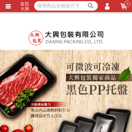
富田
0
獨家商品
耐熱內襯
大興
立即詢價
LINE詢問
會員登入
會員註冊
忘記密碼
訂單查詢
TRACK LISTING
追 / 蹤 / 清 / 單
匯款通知