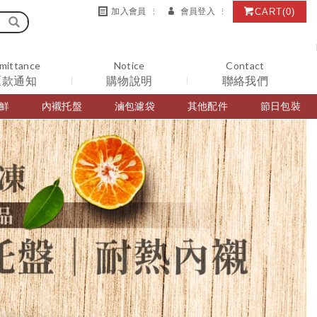
CART
(0)
加入會員
會員登入
mittance
Notice
Contact
匯款通知
購物說明
聯絡我們
鮮
內襯托盤
滷包濾袋
其他配件
節日包裝