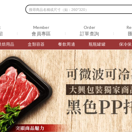
t
Member
Order
Re
紹
會員專區
訂單查詢
烘焙用品
盒類容器
餐飲周邊
瓶瓶罐罐
保冷保