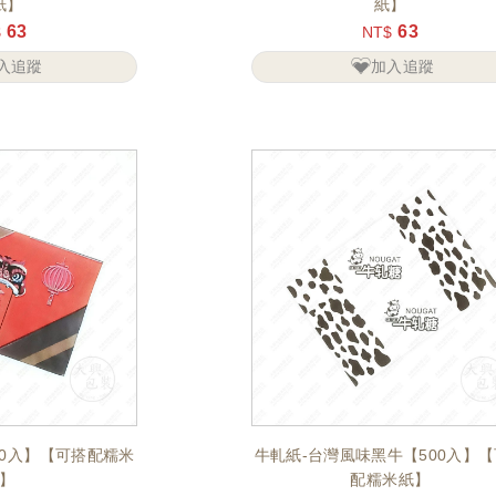
紙】
紙】
63
63
$
NT$
入追蹤
加入追蹤
00入】【可搭配糯米
牛軋紙-台灣風味黑牛【500入】
】
配糯米紙】