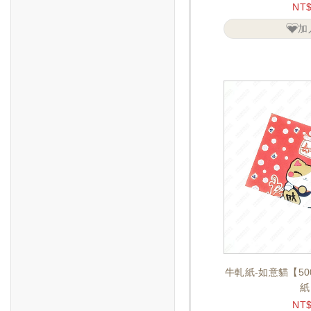
NT
加
牛軋紙-如意貓【5
紙
NT