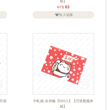
紙】
63
NT$
加入追蹤
【可搭
牛軋紙-吉祥貓【500入】【可搭配糯米
紙】