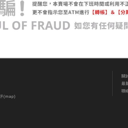
關
最
聯
評(
map
)