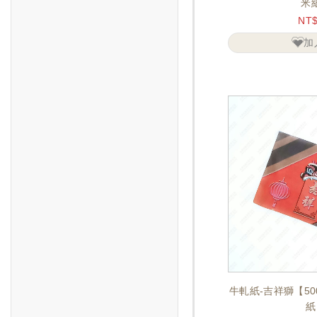
米
NT
加
牛軋紙-吉祥獅【5
紙