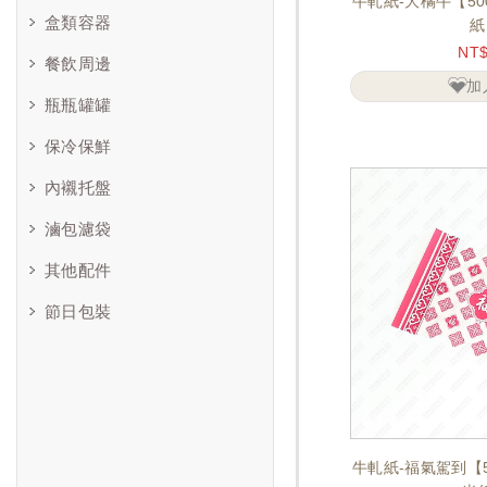
牛軋紙-大橘牛【5
盒類容器
紙
NT
餐飲周邊
加
瓶瓶罐罐
保冷保鮮
內襯托盤
滷包濾袋
其他配件
節日包裝
牛軋紙-福氣駕到【