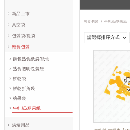
新品上市
輕食包裝
牛軋紙/糖果紙
真空袋
包裝袋/提袋
輕食包裝
麵包熟食紙袋/紙盒
熟食透明包裝袋
餅乾袋
餅乾折角袋
糖果袋
牛軋紙/糖果紙
烘焙用品