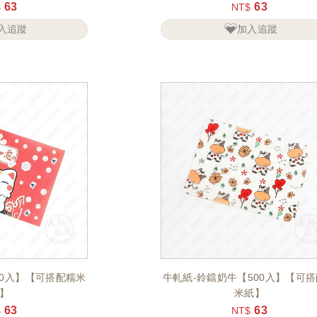
63
63
$
NT$
入追蹤
加入追蹤
00入】【可搭配糯米
牛軋紙-鈴鐺奶牛【500入】【可
】
米紙】
63
63
$
NT$