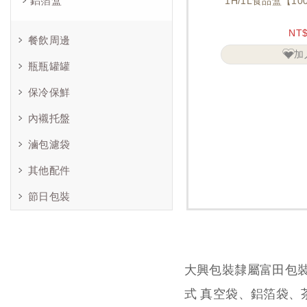
鋁箔盒
1H/1L食品盒【1
NT
餐飲周邊
加
瓶瓶罐罐
保冷保鮮
內襯托盤
滷包濾袋
其他配件
節日包裝
大興包裝隸屬富田包
式 真空袋、鋁箔袋