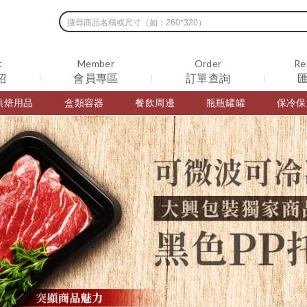
t
Member
Order
Re
紹
會員專區
訂單查詢
烘焙用品
盒類容器
餐飲周邊
瓶瓶罐罐
保冷保