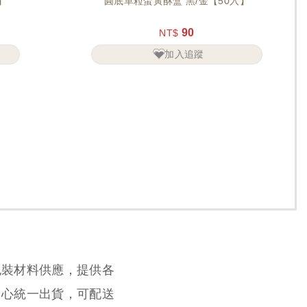
】
圓底單粒蛋黃酥盒 黑/金【50入】
90
NT$
加入追蹤
包裝材料供應，提供各
中心統一出貨，可配送