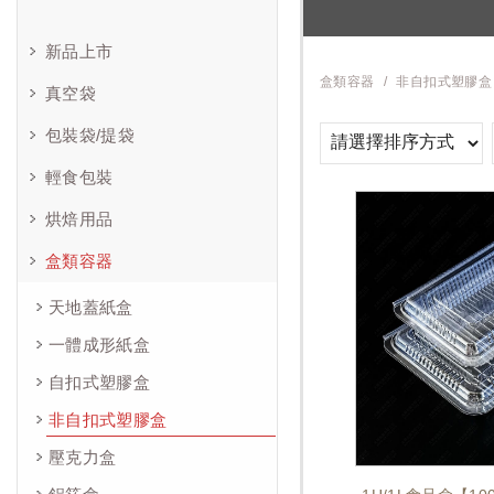
新品上市
盒類容器
非自扣式塑膠盒
真空袋
包裝袋/提袋
輕食包裝
烘焙用品
盒類容器
天地蓋紙盒
一體成形紙盒
自扣式塑膠盒
非自扣式塑膠盒
壓克力盒