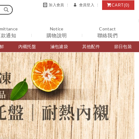
CART
(0)
加入會員
會員登入
mittance
Notice
Contact
匯款通知
購物說明
聯絡我們
鮮
內襯托盤
滷包濾袋
其他配件
節日包裝