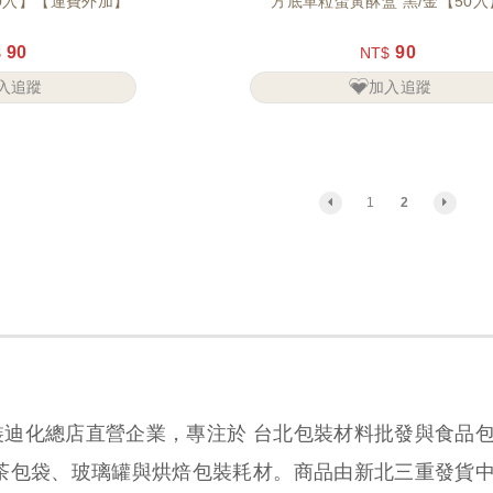
00入】【運費外加】
方底單粒蛋黃酥盒 黑/金【50入
90
90
$
NT$
入追蹤
加入追蹤
1
2
裝迪化總店直營企業，專注於 台北包裝材料批發與食品
、茶包袋、玻璃罐與烘焙包裝耗材。商品由新北三重發貨