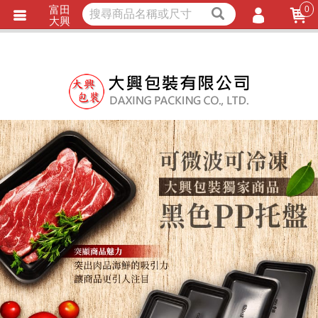
富田
0
獨家商品
耐熱內襯
大興
立即詢價
LINE詢問
會員登入
會員註冊
忘記密碼
訂單查詢
TRACK LISTING
追 / 蹤 / 清 / 單
匯款通知