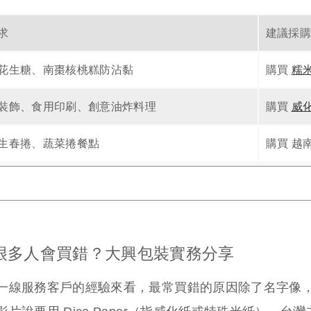
求
建議採購
花生糖、南棗核桃糕防沾黏
購買
糯
裝飾、食用印刷、創意油炸料理
購買
威
生春捲、蔬菜捲餐點
購買
越
很多人會買錯？大興包裝實務分享
一線服務客戶的經驗來看，最常買錯的原因除了名字像