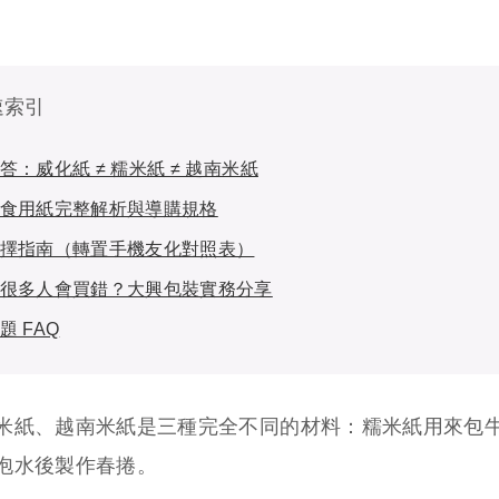
速索引
答：威化紙 ≠ 糯米紙 ≠ 越南米紙
食用紙完整解析與導購規格
擇指南（轉置手機友化對照表）
很多人會買錯？大興包裝實務分享
題 FAQ
米紙、越南米紙是三種完全不同的材料：糯米紙用來包
泡水後製作春捲。