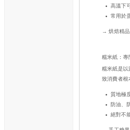
高溫下
常用於
→ 烘焙精
糯米紙：專
糯米紙是以
致消費者根
質地極
防油、
絕對不
→ 手工糖