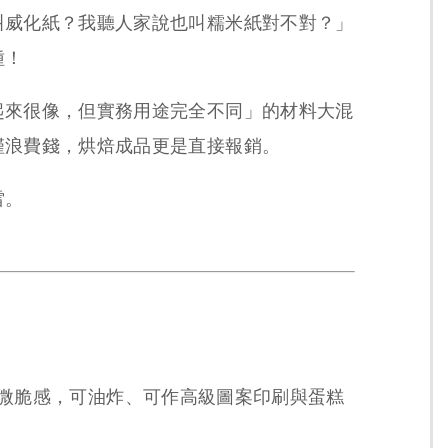
叫威化紙？我聽人家說也叫糯米紙對不對？」
種！
起來很像，但實務用途完全不同」的材料大混
僅浪費錢，烘焙成品更是直接報銷。
雷。
微脆感，可油炸、可作高級圖案印刷與蛋糕