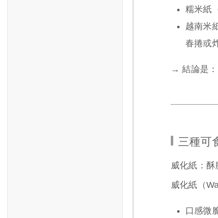
糯米紙（R
越南米紙（
春捲或
→ 結論是：
三種可
威化紙：酥
威化紙（W
口感微