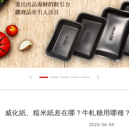
1
2
3
4
5
威化紙、糯米紙差在哪？牛軋糖用哪種
2026-06-04