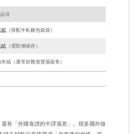
品項
米紙
（搭配牛軋糖包裝袋）
化紙
（需防潮保存）
南米紙
（通常於雜貨賣場販售）
，還有
「外國食譜的中譯落差」
。很多國外做