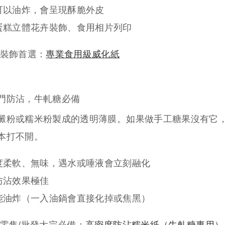
可以油炸，會呈現酥脆外皮
蛋糕立體花卉裝飾、食用相片列印
品裝飾首選：
專業食用級威化紙
門防沾，牛軋糖必備
澱粉或糯米粉製成的透明薄膜。如果做手工糖果沒有它
本打不開。
度柔軟、無味，遇水或唾液會立刻融化
防沾效果極佳
能油炸
（一入油鍋會直接化掉或焦黑）
果零售/批發大宗必備：
高密度防沾糯米紙（牛軋糖專用）