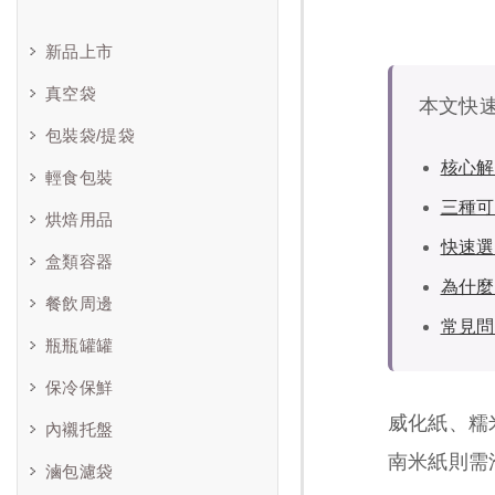
新品上市
真空袋
本文快
包裝袋/提袋
核心解
輕食包裝
三種可
烘焙用品
快速選
盒類容器
為什麼
餐飲周邊
常見問
瓶瓶罐罐
保冷保鮮
威化紙、糯
內襯托盤
南米紙則需
滷包濾袋