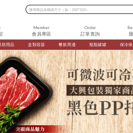
t
Member
Order
Re
紹
會員專區
訂單查詢
烘焙用品
盒類容器
餐飲周邊
瓶瓶罐罐
保冷保