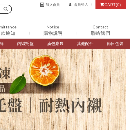
CART
(0)
加入會員
會員登入
mittance
Notice
Contact
匯款通知
購物說明
聯絡我們
鮮
內襯托盤
滷包濾袋
其他配件
節日包裝