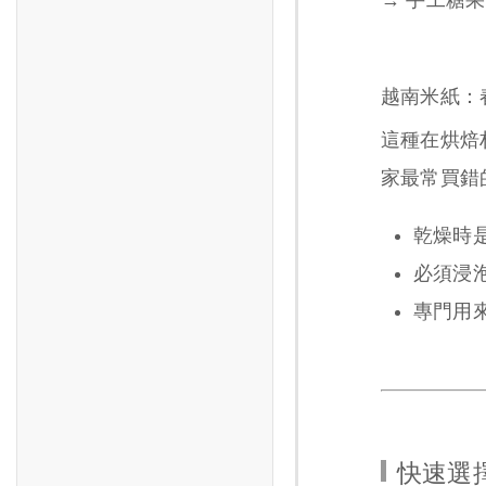
越南米紙：
這種在烘焙
家最常買錯
乾燥時
必須浸泡
專門用
快速選