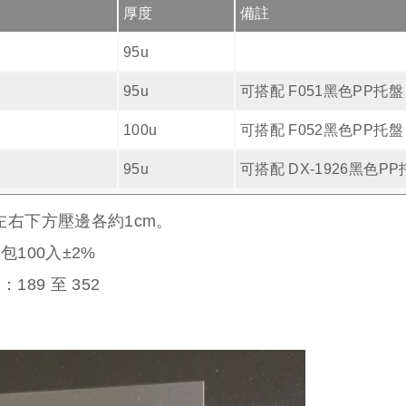
厚度
備註
95u
95u
可搭配 F051黑色PP托盤
100u
可搭配 F052黑色PP托盤
95u
可搭配 DX-1926黑色P
左右下方壓邊各約1cm。
100入±2%
價：
189
至
352