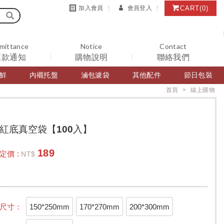
CART
(0)
加入會員
會員登入
mittance
Notice
Contact
匯款通知
購物說明
聯絡我們
鮮
內襯托盤
滷包濾袋
其他配件
節日包裝
首頁
線上購物
紅底真空袋【100入】
189
定價 :
NT$
150*250mm
170*270mm
200*300mm
尺寸：