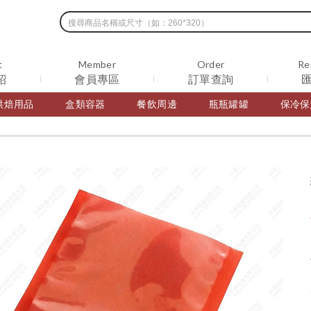
t
Member
Order
Re
紹
會員專區
訂單查詢
烘焙用品
盒類容器
餐飲周邊
瓶瓶罐罐
保冷保