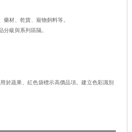
、藥材、乾貨、寵物飼料等。
品分級與系列區隔。
袋用於蔬果、紅色袋標示高價品項。建立色彩識別