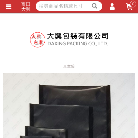
富田
0
獨家商品
耐熱內襯
大興
立即詢價
LINE詢問
會員登入
會員註冊
忘記密碼
訂單查詢
真空袋
TRACK LISTING
追 / 蹤 / 清 / 單
匯款通知