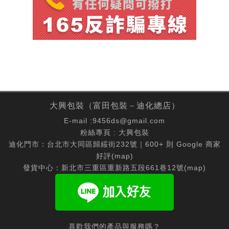
大興包裝（富田包裝－迪化總店）
E-mail :
9456ds@gmail.com
粉絲專頁 :
大興包裝
迪化門市：台北市大同區歸綏街232號｜600+ 則 Google 商家
好評(
map
)
發貨中心：新北市三重區重新路五段661巷12號(
map
)
喜歡我們的產品與服務嗎？