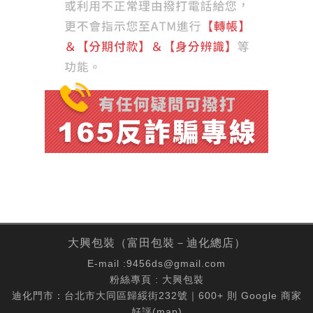
大興包裝（富田包裝－迪化總店）
E-mail :
9456ds@gmail.com
粉絲專頁 :
大興包裝
迪化門市：台北市大同區歸綏街232號｜600+ 則 Google 商家
好評(
map
)