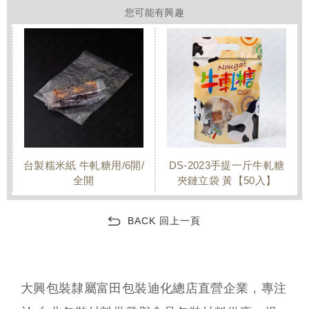
您可能有興趣
台製糯米紙 牛軋糖用/6開/
DS-2023手提一斤牛軋糖
全開
夾鏈立袋 黃【50入】
BACK 回上一頁
大興包裝隸屬富田包裝迪化總店直營企業，專注