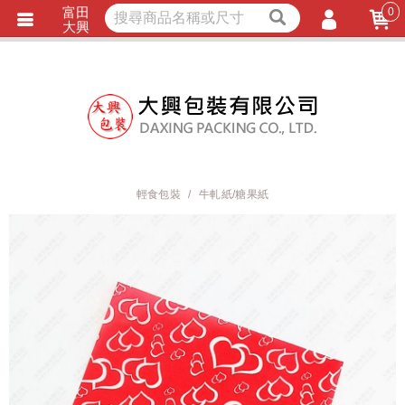
富田
0
獨家商品
耐熱內襯
大興
立即詢價
LINE詢問
會員登入
會員註冊
忘記密碼
訂單查詢
輕食包裝
牛軋紙/糖果紙
TRACK LISTING
追 / 蹤 / 清 / 單
匯款通知