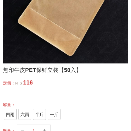
無印牛皮PET保鮮立袋【50入】
116
定價 :
NT$
容量：
四兩
六兩
半斤
一斤
數量：