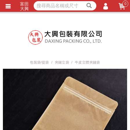
富田
0
獨家商品
耐熱內襯
大興
立即詢價
LINE詢問
會員登入
會員註冊
忘記密碼
訂單查詢
包裝袋/提袋
夾鏈立袋
牛皮立體夾鏈袋
TRACK LISTING
追 / 蹤 / 清 / 單
匯款通知