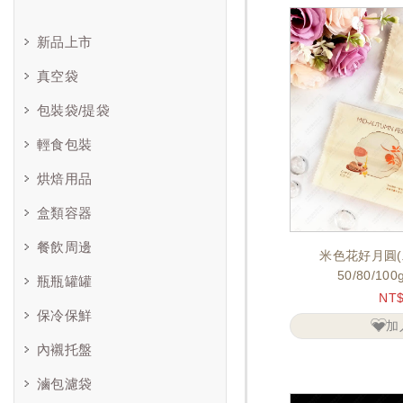
新品上市
真空袋
包裝袋/提袋
輕食包裝
烘焙用品
盒類容器
餐飲周邊
米色花好月圓(
50/80/10
瓶瓶罐罐
NT
保冷保鮮
加
內襯托盤
滷包濾袋