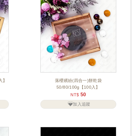
0入】
落櫻繽紛(四合一)餅乾袋
50/80/100g【100入】
50
NT$
加入追蹤