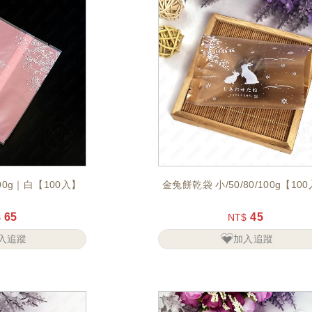
0g｜白【100入】
金兔餅乾袋 小/50/80/100g【10
65
45
$
NT$
入追蹤
加入追蹤