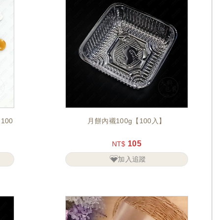
100
月餅內襯100g【100入】
105
NT$
加入追蹤