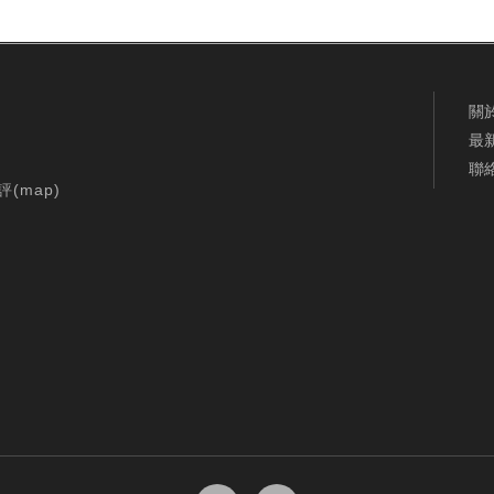
關
最
聯
評(
map
)