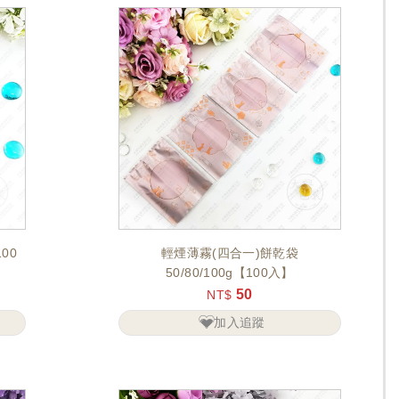
00
輕煙薄霧(四合一)餅乾袋
50/80/100g【100入】
50
NT$
加入追蹤