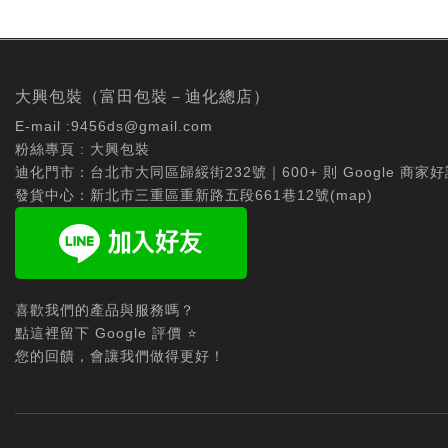
大興包裝（富田包裝－迪化總店）
E-mail :
9456ds@gmail.com
粉絲專頁 :
大興包裝
迪化門市：台北市大同區歸綏街232號｜600+ 則 Google 商家好
發貨中心：新北市三重區重新路五段661巷12號(
map
)
喜歡我們的產品與服務嗎？
點這裡留下 Google 評價 ⭐
您的回饋，會讓我們做得更好！