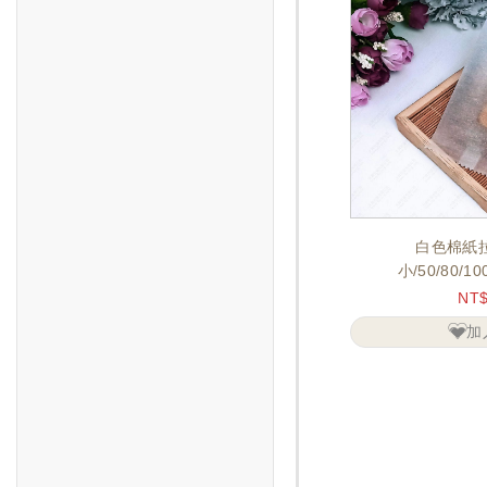
白色棉紙
小/50/80/1
NT
加