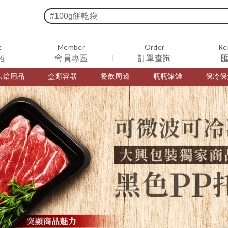
t
Member
Order
Re
紹
會員專區
訂單查詢
烘焙用品
盒類容器
餐飲周邊
瓶瓶罐罐
保冷保