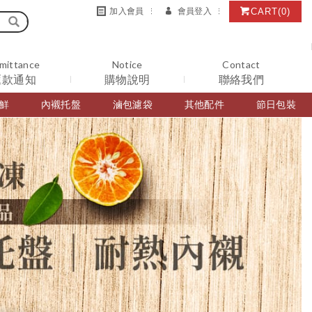
CART
(0)
加入會員
會員登入
mittance
Notice
Contact
匯款通知
購物說明
聯絡我們
鮮
內襯托盤
滷包濾袋
其他配件
節日包裝