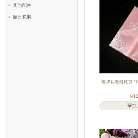
其他配件
節日包裝
蕾絲花邊餅乾袋 10
NT
加