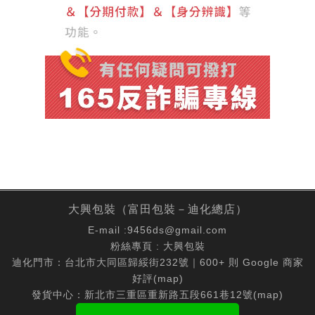
大興包裝（富田包裝－迪化總店）
E-mail :
9456ds@gmail.com
粉絲專頁 :
大興包裝
迪化門市：台北市大同區歸綏街232號｜600+ 則 Google 商家
好評(
map
)
發貨中心：新北市三重區重新路五段661巷12號(
map
)