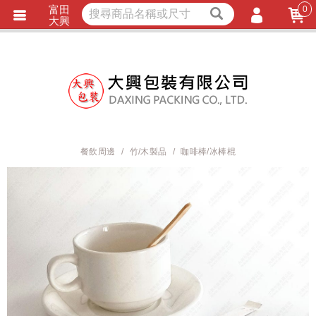
富田
0
獨家商品
耐熱內襯
大興
立即詢價
LINE詢問
會員登入
會員註冊
忘記密碼
訂單查詢
餐飲周邊
竹/木製品
咖啡棒/冰棒棍
TRACK LISTING
追 / 蹤 / 清 / 單
匯款通知