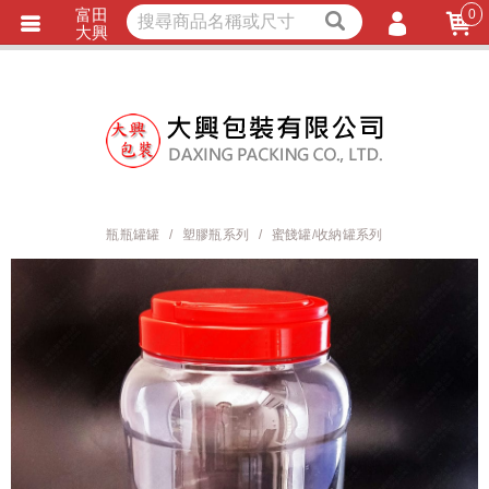
富田
0
獨家商品
耐熱內襯
大興
立即詢價
LINE詢問
會員登入
會員註冊
忘記密碼
訂單查詢
瓶瓶罐罐
塑膠瓶系列
蜜餞罐/收納罐系列
TRACK LISTING
追 / 蹤 / 清 / 單
匯款通知