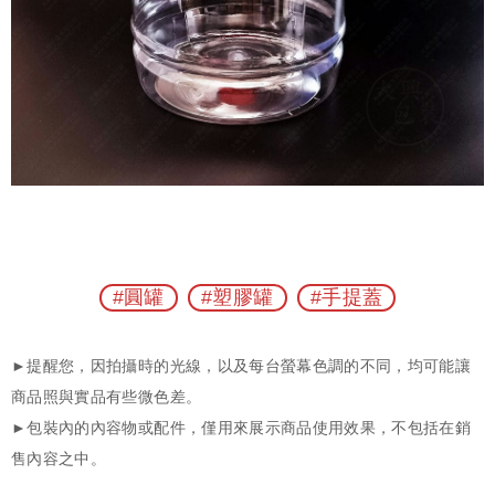
#圓罐
#塑膠罐
#手提蓋