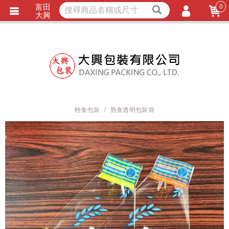
富田
0
獨家商品
耐熱內襯
大興
立即詢價
LINE詢問
會員登入
會員註冊
忘記密碼
訂單查詢
輕食包裝
熟食透明包裝袋
TRACK LISTING
追 / 蹤 / 清 / 單
匯款通知