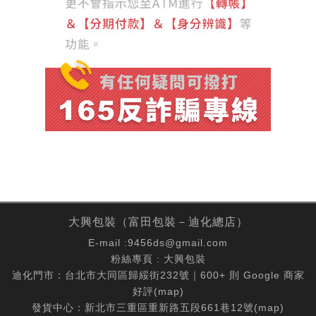
大興包裝（富田包裝－迪化總店）
E-mail :
9456ds@gmail.com
粉絲專頁 :
大興包裝
迪化門市：台北市大同區歸綏街232號｜600+ 則 Google 商家
好評(
map
)
發貨中心：新北市三重區重新路五段661巷12號(
map
)