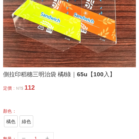
側拉印稻穗三明治袋 橘/綠｜65u【100入】
112
定價 :
NT$
顏色：
橘色
綠色
數量：