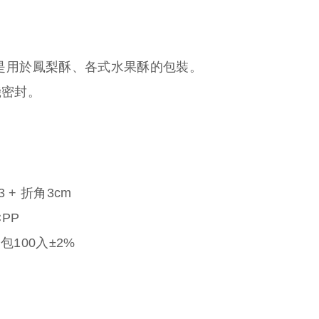
是用於鳳梨酥、各式水果酥的包裝。
機密封。
3 + 折角3cm
PP
100入±2%