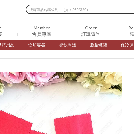
t
Member
Order
Re
紹
會員專區
訂單查詢
烘焙用品
盒類容器
餐飲周邊
瓶瓶罐罐
保冷保