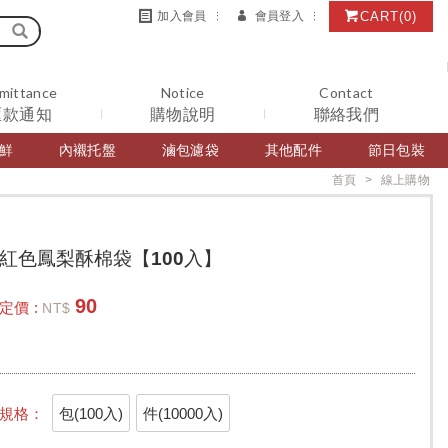
CART
(0)
加入會員
會員登入
mittance
Notice
Contact
匯款通知
購物說明
聯絡我們
鮮
內襯托盤
滷包濾袋
其他配件
節日包裝
首頁
線上購物
紅色鳳梨酥棉袋【100入】
90
定價 :
NT$
包(100入)
件(10000入)
規格：