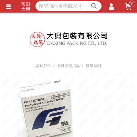
富田
0
獨家商品
耐熱內襯
大興
立即詢價
LINE詢問
會員登入
會員註冊
忘記密碼
訂單查詢
其他配件
包裝必備用品
膠帶系列
TRACK LISTING
追 / 蹤 / 清 / 單
匯款通知