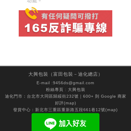
大興包裝（富田包裝－迪化總店）
E-mail :
9456ds@gmail.com
粉絲專頁 :
大興包裝
迪化門市：台北市大同區歸綏街232號｜600+ 則 Google 商家
好評(
map
)
發貨中心：新北市三重區重新路五段661巷12號(
map
)