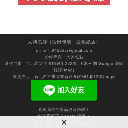
大興包裝（富田包裝－迪化總店）
E-mail :
9456ds@gmail.com
粉絲專頁 :
大興包裝
迪化門市：台北市大同區歸綏街232號｜600+ 則 Google 商家
好評(
map
)
發貨中心：新北市三重區重新路五段661巷12號(
map
)
喜歡我們的產品與服務嗎？
點這裡留下 Google 評價 ⭐
×
您的回饋，會讓我們做得更好！