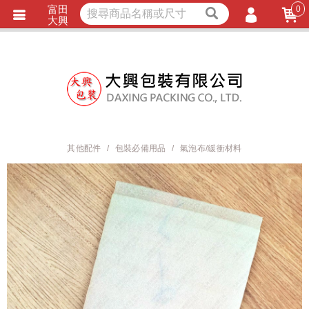
富田
0
獨家商品
耐熱內襯
大興
立即詢價
LINE詢問
會員登入
會員註冊
忘記密碼
訂單查詢
其他配件
包裝必備用品
氣泡布/緩衝材料
TRACK LISTING
追 / 蹤 / 清 / 單
匯款通知