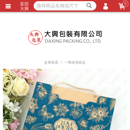
富田
0
獨家商品
耐熱內襯
大興
立即詢價
LINE詢問
會員登入
會員註冊
忘記密碼
訂單查詢
盒類容器
一體成形紙盒
TRACK LISTING
追 / 蹤 / 清 / 單
匯款通知