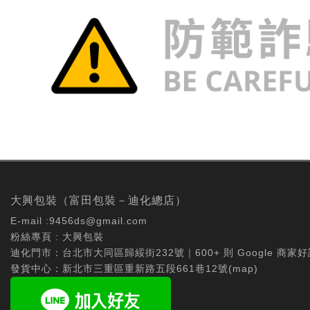
大興包裝（富田包裝－迪化總店）
E-mail :
9456ds@gmail.com
粉絲專頁 :
大興包裝
迪化門市：台北市大同區歸綏街232號｜600+ 則 Google 商家好
發貨中心：新北市三重區重新路五段661巷12號(
map
)