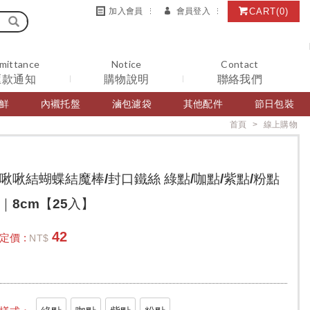
CART
(0)
加入會員
會員登入
mittance
Notice
Contact
匯款通知
購物說明
聯絡我們
鮮
內襯托盤
滷包濾袋
其他配件
節日包裝
首頁
線上購物
啾啾結蝴蝶結魔棒/封口鐵絲 綠點/咖點/紫點/粉點
｜8cm【25入】
42
定價 :
NT$