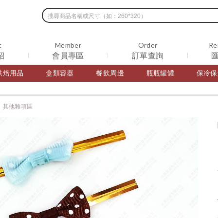
t
Member
Order
Re
紹
會員專區
訂單查詢
烘焙用品
盒類容器
餐飲周邊
瓶瓶罐罐
保冷保
其他雜項區