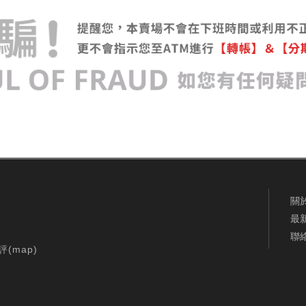
關
最
聯
評(
map
)