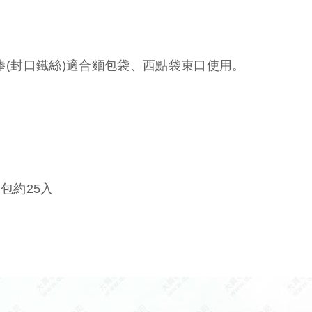
棒(封口鐵絲)適合麵包袋、西點袋束口使用。
包約25入