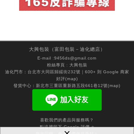
大興包裝（富田包裝－迪化總店）
E-mail :
9456ds@gmail.com
粉絲專頁 :
大興包裝
迪化門市：台北市大同區歸綏街232號｜600+ 則 Google 商家
好評(
map
)
發貨中心：新北市三重區重新路五段661巷12號(
map
)
喜歡我們的產品與服務嗎？
點這裡留下 Google 評價 ⭐
×
您的回饋，會讓我們做得更好！