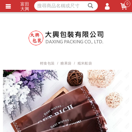
富田
0
獨家商品
耐熱內襯
大興
立即詢價
LINE詢問
會員登入
會員註冊
忘記密碼
訂單查詢
輕食包裝
糖果袋
糯米船袋
TRACK LISTING
追 / 蹤 / 清 / 單
匯款通知