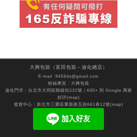
大興包裝（富田包裝－迪化總店）
E-mail :
9456ds@gmail.com
粉絲專頁 :
大興包裝
迪化門市：台北市大同區歸綏街232號｜600+ 則 Google 商家
好評(
map
)
發貨中心：新北市三重區重新路五段661巷12號(
map
)