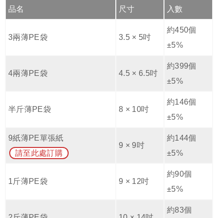
品名
尺寸
入數
約450個
3兩薄PE袋
3.5 × 5吋
±5%
約399個
4兩薄PE袋
4.5 × 6.5吋
±5%
約146個
半斤薄PE袋
8 × 10吋
±5%
9紙薄PE單張紙
約144個
9 × 9吋
請至此處訂購
±5%
約90個
1斤薄PE袋
9 × 12吋
±5%
約83個
2斤薄PE袋
10 × 14吋