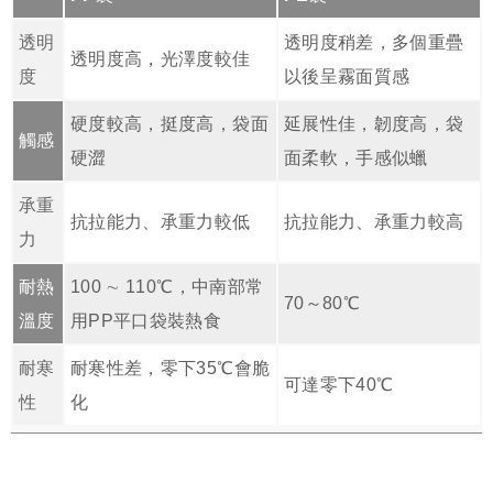
透明
透明度稍差，多個重疊
透明度高，光澤度較佳
度
以後呈霧面質感
硬度較高，挺度高，袋面
延展性佳，韌度高，袋
觸感
硬澀
面柔軟，手感似蠟
承重
抗拉能力、承重力較低
抗拉能力、承重力較高
力
耐熱
100 ∼ 110℃，中南部常
70～80℃
溫度
用PP平口袋裝熱食
耐寒
耐寒性差，零下35℃會脆
可達零下40℃
性
化