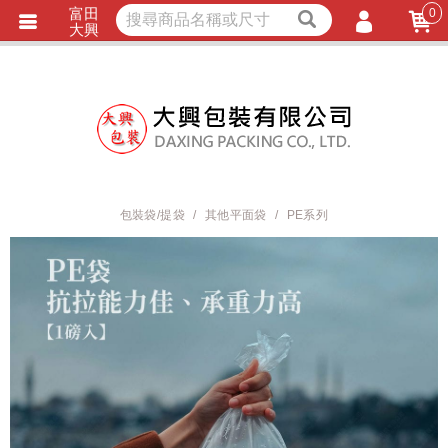
富田
0
獨家商品
耐熱內襯
大興
立即詢價
LINE詢問
會員登入
會員註冊
忘記密碼
訂單查詢
包裝袋/提袋
其他平面袋
PE系列
TRACK LISTING
追 / 蹤 / 清 / 單
匯款通知