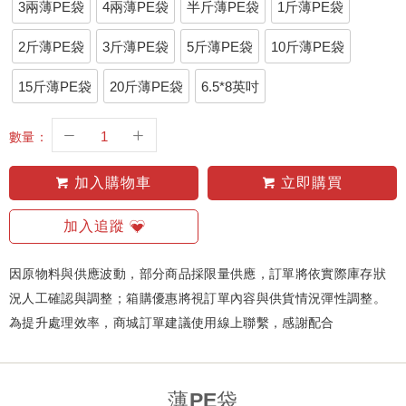
3兩薄PE袋
4兩薄PE袋
半斤薄PE袋
1斤薄PE袋
2斤薄PE袋
3斤薄PE袋
5斤薄PE袋
10斤薄PE袋
15斤薄PE袋
20斤薄PE袋
6.5*8英吋
數量：
加入購物車
立即購買
加入追蹤
因原物料與供應波動，部分商品採限量供應，訂單將依實際庫存狀
況人工確認與調整；箱購優惠將視訂單內容與供貨情況彈性調整。
為提升處理效率，商城訂單建議使用線上聯繫，感謝配合
薄PE袋