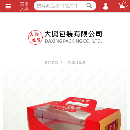
富田
0
獨家商品
耐熱內襯
大興
立即詢價
LINE詢問
會員登入
會員註冊
忘記密碼
訂單查詢
盒類容器
一體成形紙盒
TRACK LISTING
追 / 蹤 / 清 / 單
匯款通知