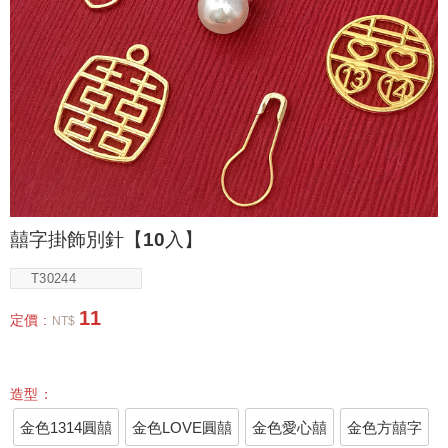
囍字掛飾別針【10入】
T30244
11
定價 :
NT$
造型：
金色1314圓囍
金色LOVE圓囍
金色愛心囍
金色方囍字