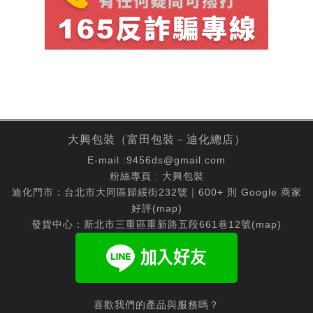
大興包裝（富田包裝－迪化總店）
E-mail :
9456ds@gmail.com
粉絲專頁 :
大興包裝
迪化門市：台北市大同區歸綏街232號｜600+ 則 Google 商家
好評(
map
)
發貨中心：新北市三重區重新路五段661巷12號(
map
)
喜歡我們的產品與服務嗎？