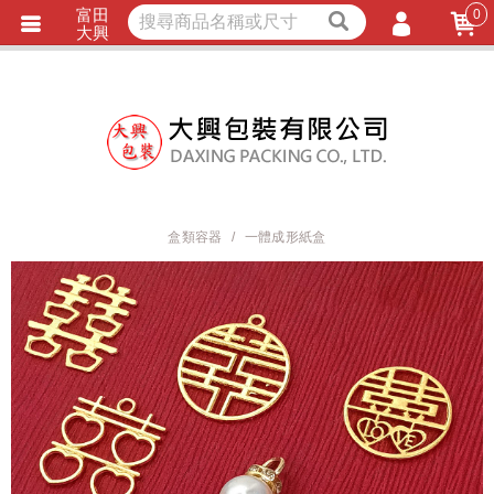
富田
0
獨家商品
耐熱內襯
大興
立即詢價
LINE詢問
會員登入
會員註冊
忘記密碼
訂單查詢
盒類容器
一體成形紙盒
TRACK LISTING
追 / 蹤 / 清 / 單
匯款通知