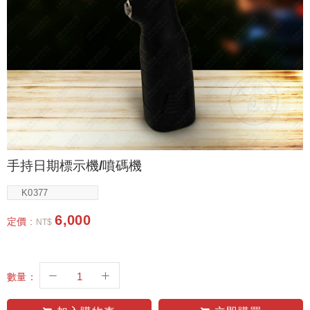
手持日期標示機/噴碼機
K0377
6,000
定價 :
NT$
數量：