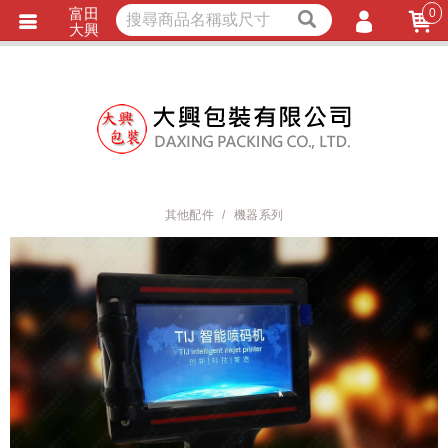
富田
0
獨家商品
耐熱內襯
大興
立即詢價
LINE詢問
會員登入
會員註冊
忘記密碼
訂單查詢
其他配件
機器系列
TRACK LISTING
追 / 蹤 / 清 / 單
匯款通知