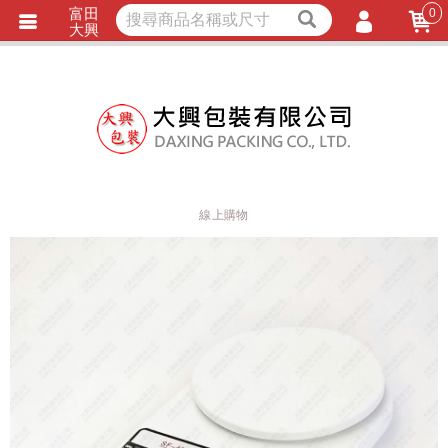
富田
0
獨家商品
耐熱內襯
大興
立即詢價
LINE詢問
會員登入
會員註冊
忘記密碼
訂單查詢
線上購物
TRACK LISTING
追 / 蹤 / 清 / 單
匯款通知