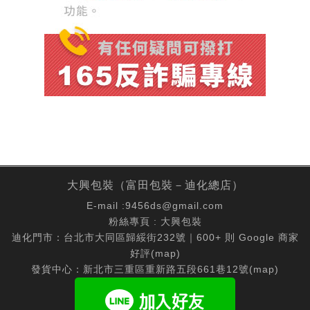
大興包裝（富田包裝－迪化總店）
E-mail :
9456ds@gmail.com
粉絲專頁 :
大興包裝
迪化門市：台北市大同區歸綏街232號｜600+ 則 Google 商家
好評(
map
)
發貨中心：新北市三重區重新路五段661巷12號(
map
)