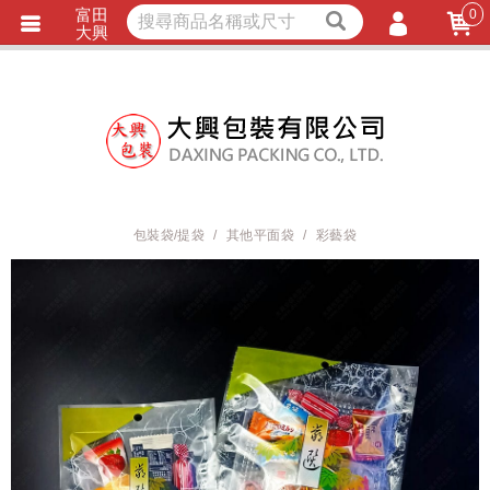
富田
0
獨家商品
耐熱內襯
大興
立即詢價
LINE詢問
會員登入
會員註冊
忘記密碼
訂單查詢
包裝袋/提袋
其他平面袋
彩藝袋
TRACK LISTING
追 / 蹤 / 清 / 單
匯款通知