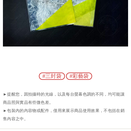
#三封袋
#彩藝袋