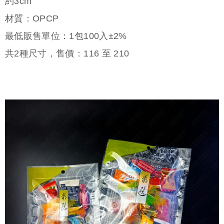
約3cm
材質：OPCP
最低販售單位：1包100入±2%
共
2
種尺寸，售價：
116
至
210