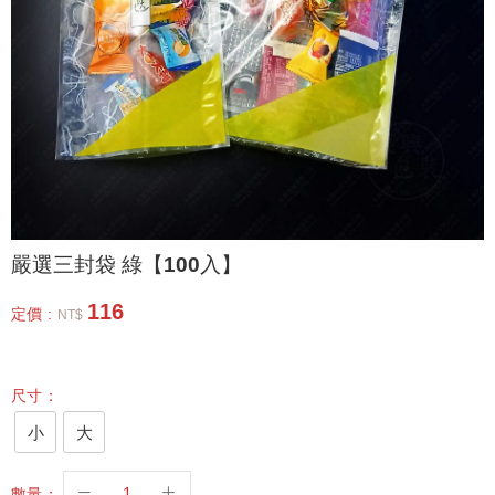
嚴選三封袋 綠【100入】
116
定價 :
NT$
尺寸：
小
大
數量：