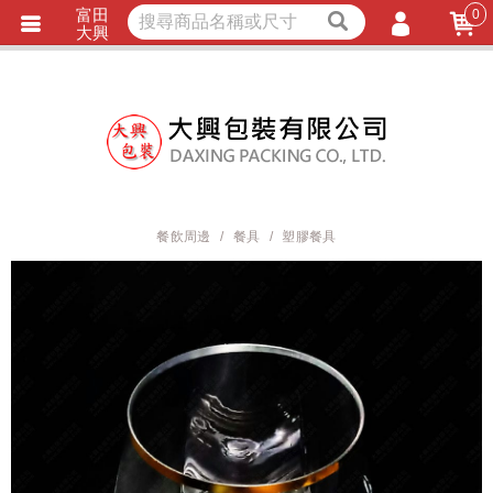
富田
0
獨家商品
耐熱內襯
大興
立即詢價
LINE詢問
會員登入
會員註冊
忘記密碼
訂單查詢
餐飲周邊
餐具
塑膠餐具
TRACK LISTING
追 / 蹤 / 清 / 單
匯款通知