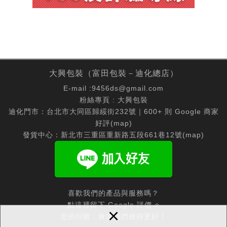
大興包裝（富田包裝－迪化總店）
E-mail :
9456ds@gmail.com
粉絲專頁 :
大興包裝
迪化門市：台北市大同區歸綏街232號｜600+ 則 Google 商家
好評(
map
)
發貨中心：新北市三重區重新路五段661巷12號(
map
)
喜歡我們的產品與服務嗎？
點這裡留下 Google 評價 ⭐
×
您的回饋，會讓我們做得更好！