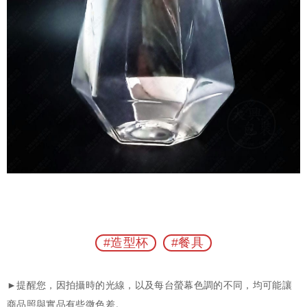
#造型杯
#餐具