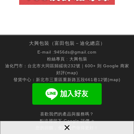
大興包裝（富田包裝－迪化總店）
E-mail :
9456ds@gmail.com
粉絲專頁 :
大興包裝
迪化門市：台北市大同區歸綏街232號｜600+ 則 Google 商家
好評(
map
)
發貨中心：新北市三重區重新路五段661巷12號(
map
)
喜歡我們的產品與服務嗎？
點這裡留下 Google 評價 ⭐
×
您的回饋，會讓我們做得更好！