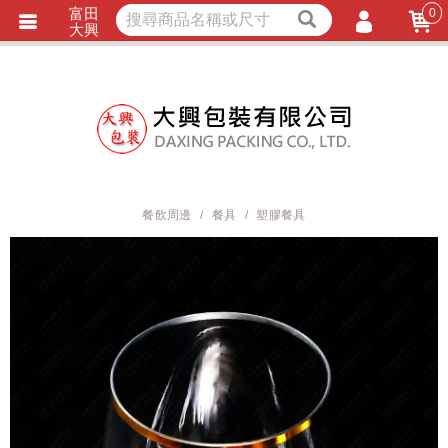
富田
0
獨家商品
耐熱內襯
大興
立即詢價
LINE詢問
會員登入
會員註冊
忘記密碼
訂單查詢
餐飲周邊
餐具
塑膠餐具
TRACK LISTING
追 / 蹤 / 清 / 單
匯款通知