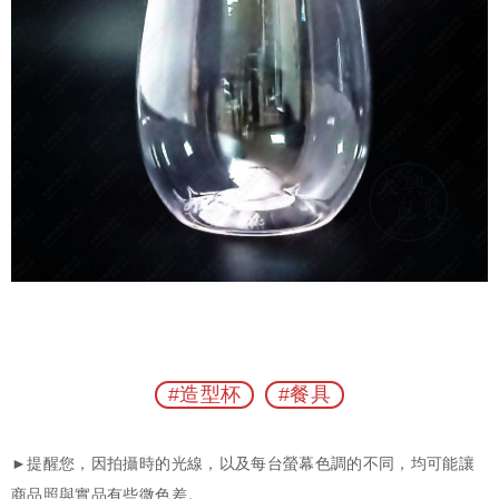
#造型杯
#餐具