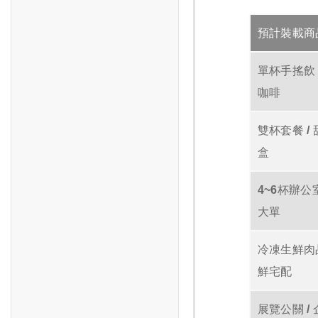
預計裝載商
單杯手搖飲 
咖啡
雙杯套餐 /
盒
4~6杯辦公
大單
冷凍生鮮肉品
鮮宅配
展覽公關 /