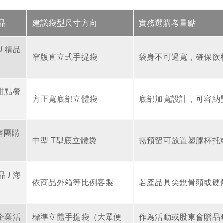
品
建議袋型尺寸方向
實務選購考量點
/ 精品
窄版直立式手提袋
袋身不可過寬，確保飲
 甜點餐
方正寬底部立體袋
底部加寬設計，可容納
室團購
中型 T型底立體袋
需預留可放置塑膠杯托
 / 海
依商品外箱等比例客製
若產品具尖銳骨頭或硬
 企業活
標準立體手提袋（大眾便
作為活動或股東會贈品