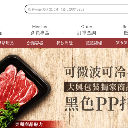
t
Member
Order
Re
紹
會員專區
訂單查詢
烘焙用品
盒類容器
餐飲周邊
瓶瓶罐罐
保冷保