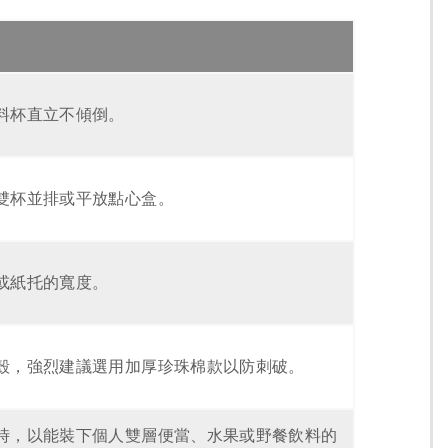
料杯直立不傾倒。
雙杯並排或平放點心盒。
或紙托的寬度。
殼，強烈建議選用加厚珍珠棉款以防刺破。
時，以能裝下個人雙層便當、水果或野餐飲料的