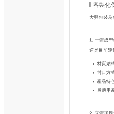
客製化
大興包裝為
1. 一體
這是目前連
材質結
封口方
產品特
最適用
2. 立體