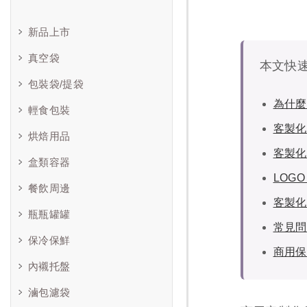
新品上市
真空袋
本文快
包裝袋/提袋
為什麼
輕食包裝
客製化
烘焙用品
客製化
盒類容器
LOG
餐飲周邊
客製化
瓶瓶罐罐
常見問
保冷保鮮
商用保
內襯托盤
滷包濾袋