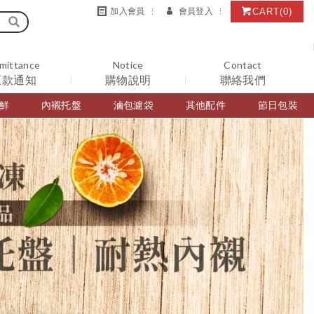
CART
(0)
加入會員
會員登入
mittance
Notice
Contact
匯款通知
購物說明
聯絡我們
鮮
內襯托盤
滷包濾袋
其他配件
節日包裝