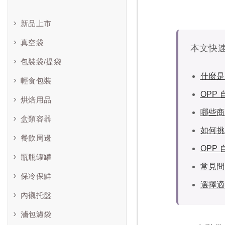
新品上市
真空袋
本文快
包裝袋/提袋
什麼是
輕食包裝
OPP
烘焙用品
哪些商
盒類容器
如何挑
餐飲周邊
OPP
瓶瓶罐罐
常見問
保冷保鮮
選擇適
內襯托盤
滷包濾袋