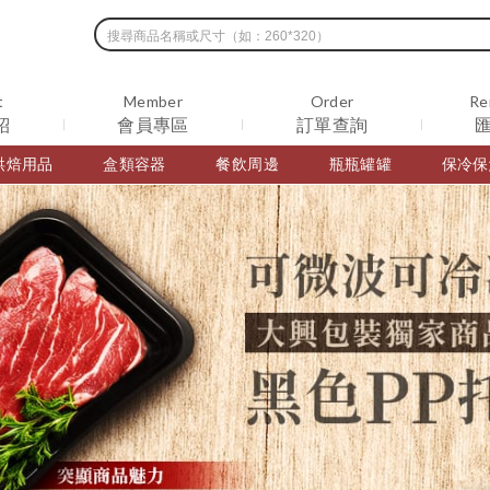
t
Member
Order
Re
紹
會員專區
訂單查詢
烘焙用品
盒類容器
餐飲周邊
瓶瓶罐罐
保冷保