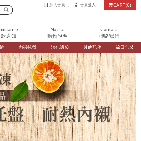
CART
(0)
加入會員
會員登入
mittance
Notice
Contact
匯款通知
購物說明
聯絡我們
鮮
內襯托盤
滷包濾袋
其他配件
節日包裝