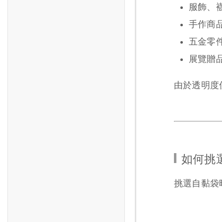
服飾、
手作商
五金零
展覽贈
由於透明度
如何挑選
挑選自黏袋